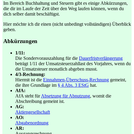
Im Bereich Buchhaltung und Steuern gibt es einige Abkürzungen,
die dir im Laufe der Zeit über den Weg laufen können, wenn du
dich selber damit beschäftigst.
Hier möchte ich dir einen (nicht unbedingt vollständigen) Überblick
geben.
Abkürzungen
1/11:
Die Sondervorauszahlung für die
Dauerfristverlängerung
beträgt 1/11 der Umsatzsteuerzahllast des Vorjahres, wenn du
die Umsatzsteuer monatlich abgeben musst.
4/3-Rechnung:
Hiermit ist die
Einnahmen-Überschuss-Rechnung
gemeint,
die ihre Grundlage im
§ 4 Abs. 3 EStG
hat.
AfA:
AfA steht für
Absetzung für Abnutzung
, womit die
Abschreibung gemeint ist.
AG:
Aktiengesellschaft
AO:
Abgabenordnung
AR:
Ausgangsrechnung