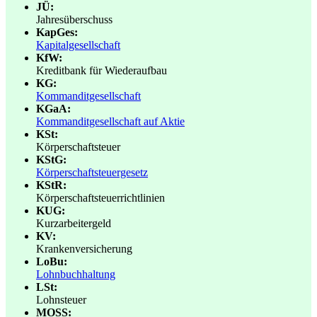
JÜ:
Jahresüberschuss
KapGes:
Kapitalgesellschaft
KfW:
Kreditbank für Wiederaufbau
KG:
Kommanditgesellschaft
KGaA:
Kommanditgesellschaft auf Aktie
KSt:
Körperschaftsteuer
KStG:
Körperschaftsteuergesetz
KStR:
Körperschaftsteuerrichtlinien
KUG:
Kurzarbeitergeld
KV:
Krankenversicherung
LoBu:
Lohnbuchhaltung
LSt:
Lohnsteuer
MOSS: