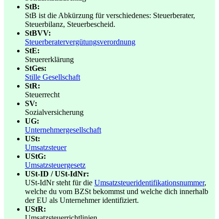
StB:
StB ist die Abkürzung für verschiedenes: Steuerberater,
Steuerbilanz, Steuerbescheid.
StBVV:
Steuerberatervergütungsverordnung
StE:
Steuererklärung
StGes:
Stille Gesellschaft
StR:
Steuerrecht
SV:
Sozialversicherung
UG:
Unternehmergesellschaft
USt:
Umsatzsteuer
UStG:
Umsatzsteuergesetz
USt-ID / USt-IdNr:
USt-IdNr steht für die
Umsatzsteueridentifikationsnummer
,
welche du vom BZSt bekommst und welche dich innerhalb
der EU als Unternehmer identifiziert.
UStR:
Umsatzsteuerrichtlinien