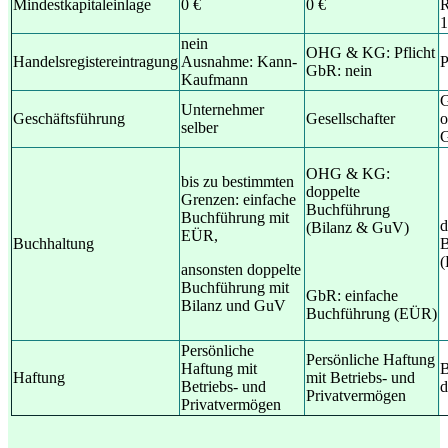
Mindestkapitaleinlage
0 €
0 €
R
1
nein
OHG & KG: Pflicht
Handelsregistereintragung
Ausnahme: Kann-
P
GbR: nein
Kaufmann
G
Unternehmer
Geschäftsführung
Gesellschafter
o
selber
G
OHG & KG:
bis zu bestimmten
doppelte
Grenzen: einfache
Buchführung
Buchführung mit
d
(Bilanz & GuV)
EÜR,
Buchhaltung
B
(
ansonsten doppelte
Buchführung mit
GbR: einfache
Bilanz und GuV
Buchführung (EÜR)
Persönliche
Persönliche Haftung
Haftung mit
B
Haftung
mit Betriebs- und
Betriebs- und
d
Privatvermögen
Privatvermögen