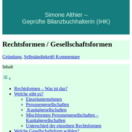
Simone Althier –
Geprüfte Bilanzbuchhalterin (IHK)
Rechtsformen / Gesellschaftsformen
Gründung
,
Selbständigkeit
0 Kommentare
Inhalt
Rechtsformen – Was ist das?
Welche gibt es?
Einzelunternehmen
Personengesellschaften
Kapitalgesellschaften
Mischformen Personengesellschaften –
Kapitalgesellschaften
Unterschied der einzelnen Rechtsformen
Welche Gesellschaftsform wählen?