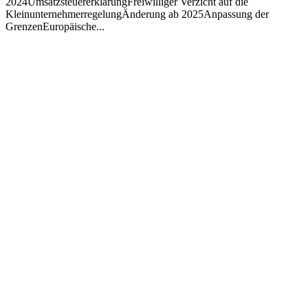
2024UmsatzsteuererklärungFreiwilliger Verzicht auf die
KleinunternehmerregelungÄnderung ab 2025Anpassung der
GrenzenEuropäische...