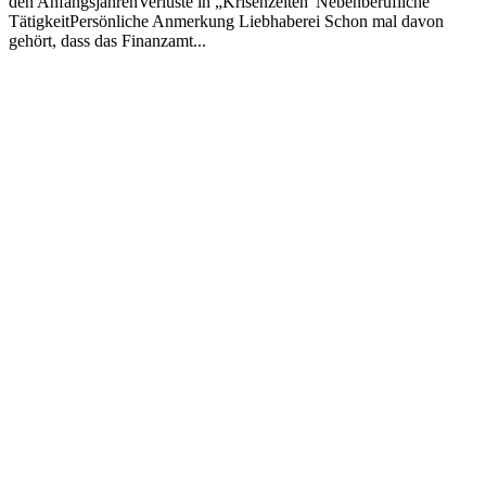
den AnfangsjahrenVerluste in „Krisenzeiten“Nebenberufliche
TätigkeitPersönliche Anmerkung Liebhaberei Schon mal davon
gehört, dass das Finanzamt...