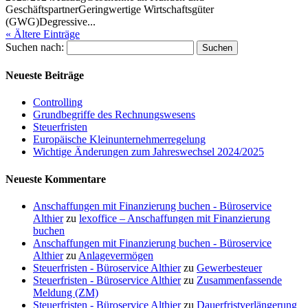
GeschäftspartnerGeringwertige Wirtschaftsgüter
(GWG)Degressive...
« Ältere Einträge
Suchen nach:
Neueste Beiträge
Controlling
Grundbegriffe des Rechnungswesens
Steuerfristen
Europäische Kleinunternehmerregelung
Wichtige Änderungen zum Jahreswechsel 2024/2025
Neueste Kommentare
Anschaffungen mit Finanzierung buchen - Büroservice
Althier
zu
lexoffice – Anschaffungen mit Finanzierung
buchen
Anschaffungen mit Finanzierung buchen - Büroservice
Althier
zu
Anlagevermögen
Steuerfristen - Büroservice Althier
zu
Gewerbesteuer
Steuerfristen - Büroservice Althier
zu
Zusammenfassende
Meldung (ZM)
Steuerfristen - Büroservice Althier
zu
Dauerfristverlängerung