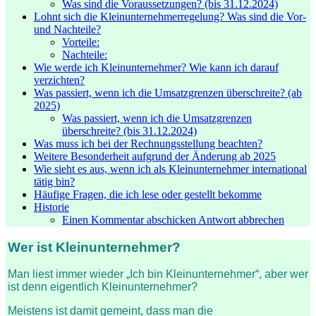
Was sind die Voraussetzungen? (bis 31.12.2024)
Lohnt sich die Kleinunternehmerregelung? Was sind die Vor-
und Nachteile?
Vorteile:
Nachteile:
Wie werde ich Kleinunternehmer? Wie kann ich darauf
verzichten?
Was passiert, wenn ich die Umsatzgrenzen überschreite? (ab
2025)
Was passiert, wenn ich die Umsatzgrenzen
überschreite? (bis 31.12.2024)
Was muss ich bei der Rechnungsstellung beachten?
Weitere Besonderheit aufgrund der Änderung ab 2025
Wie sieht es aus, wenn ich als Kleinunternehmer international
tätig bin?
Häufige Fragen, die ich lese oder gestellt bekomme
Historie
Einen Kommentar abschicken Antwort abbrechen
Wer ist Kleinunternehmer?
Man liest immer wieder „Ich bin Kleinunternehmer“, aber wer
ist denn eigentlich Kleinunternehmer?
Meistens ist damit gemeint, dass man die