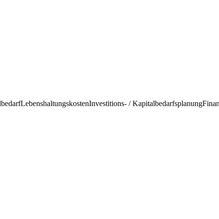
talbedarfLebenshaltungskostenInvestitions- / KapitalbedarfsplanungFinan