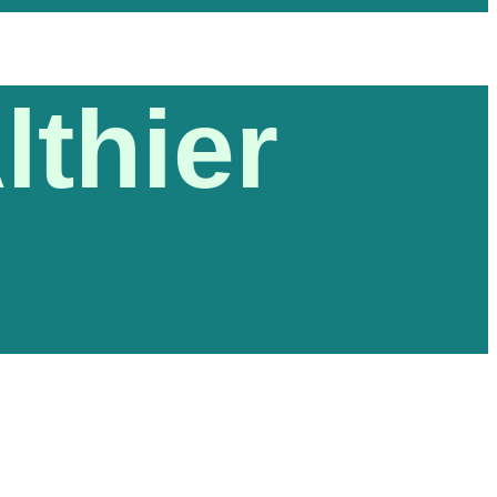
lthier
)