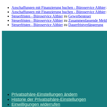
Anschaffungen mit Finanzierung buchen - Büroservice Althier
Anschaffungen mit Finanzierung buchen - Büroservice Althier
Steuerfristen - Büroservice Althier
zu
Gewerbesteuer
Steuerfristen - Büroservice Althier
zu
Zusammenfassende Meld
Steuerfristen - Büroservice Althier
zu
Dauerfristverlängerung
Privatsphäre-Einstellungen ändern
Historie der Privatsphäre-Einstellungen
Einwilligungen widerrufen