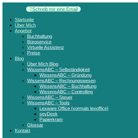
Schreib mir eine Email
Startseite
Über Mich
Angebot
Buchhaltung
Büroservice
Virtuelle Assistenz
Preise
Blog
Über Mich Blog
WissensABC – Selbständigkeit
WissensABC – Gründung
WissensABC – Rechnungswesen
WissensABC – Buchhaltung
WissensABC – Controlling
WissensABC – Steuer
WissensABC – Tools
Lexware Office (vormals lexoffice)
sevDesk
Papierkram
Glossar
Kontakt