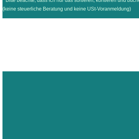
* Bitte beachte, dass ich nur das sortieren, kontieren und buch
(keine steuerliche Beratung und keine USt-Voranmeldung)