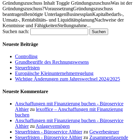
Gründungszuschuss Inhalt Toggle GründungszuschussWas ist der
Gründungszuschuss?VoraussetzungGründungszuschuss
beantragenBenötigte UnterlagenBusinessplanKapitalbedarfs-,
Umsatz-, Rentabilitäts- und LiquiditätsplanungNachweise der
Kenntnisse und FähigkeitenStellungnahme...
Suchen nach:
Neueste Beiträge
Controlling
Grundbegriffe des Rechnungswesens
Steuerfristen
Europäische Kleinunternehmerregelung
Wichtige Änderungen zum Jahreswechsel 2024/2025
Neueste Kommentare
Anschaffungen mit Finanzierung buchen - Büroservice
Althier
zu
lexoffice – Anschaffungen mit Finanzierung
buchen
Anschaffungen mit Finanzierung buchen - Büroservice
Althier
zu
Anlagevermögen
Steuerfristen - Büroservice Althier
zu
Gewerbesteuer
Steuerfristen - Büroservice Althier
zu
Zusammenfassende