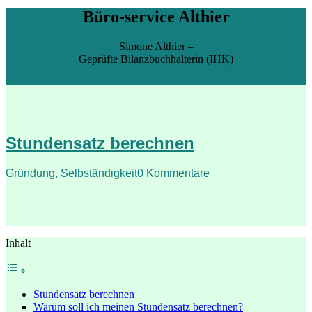
Büro-service Althier
Simone Althier –
Geprüfte Bilanzbuchhalterin (IHK)
Stundensatz berechnen
Gründung
,
Selbständigkeit
0 Kommentare
Inhalt
Stundensatz berechnen
Warum soll ich meinen Stundensatz berechnen?