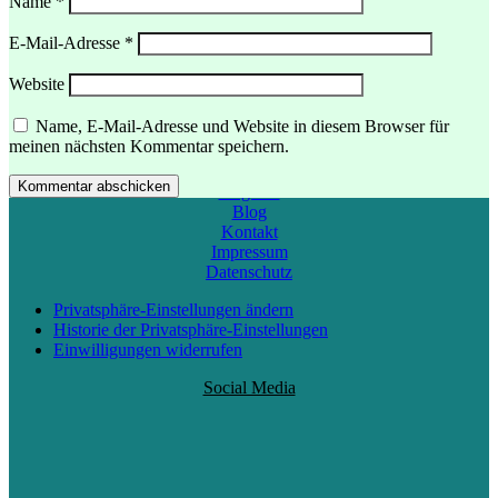
Name
*
E-Mail-Adresse
*
Website
Menü
Name, E-Mail-Adresse und Website in diesem Browser für
meinen nächsten Kommentar speichern.
Startseite
Über Mich
Kommentar abschicken
Angebot
Blog
Kontakt
Impressum
Datenschutz
Privatsphäre-Einstellungen ändern
Historie der Privatsphäre-Einstellungen
Einwilligungen widerrufen
Social Media