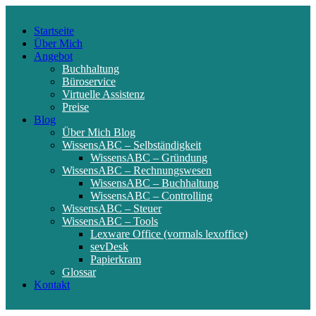
Startseite
Über Mich
Angebot
Buchhaltung
Büroservice
Virtuelle Assistenz
Preise
Blog
Über Mich Blog
WissensABC – Selbständigkeit
WissensABC – Gründung
WissensABC – Rechnungswesen
WissensABC – Buchhaltung
WissensABC – Controlling
WissensABC – Steuer
WissensABC – Tools
Lexware Office (vormals lexoffice)
sevDesk
Papierkram
Glossar
Kontakt