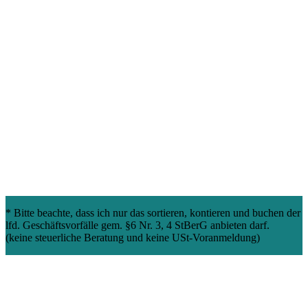
* Bitte beachte, dass ich nur das sortieren, kontieren und buchen der
lfd. Geschäftsvorfälle gem. §6 Nr. 3, 4 StBerG anbieten darf.
(keine steuerliche Beratung und keine USt-Voranmeldung)