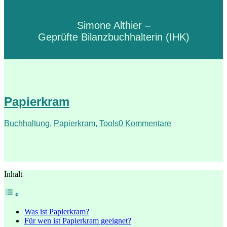
Simone Althier –
Geprüfte Bilanzbuchhalterin (IHK)
Papierkram
Buchhaltung
,
Papierkram
,
Tools
0 Kommentare
Inhalt
Was ist Papierkram?
Für wen ist Papierkram geeignet?