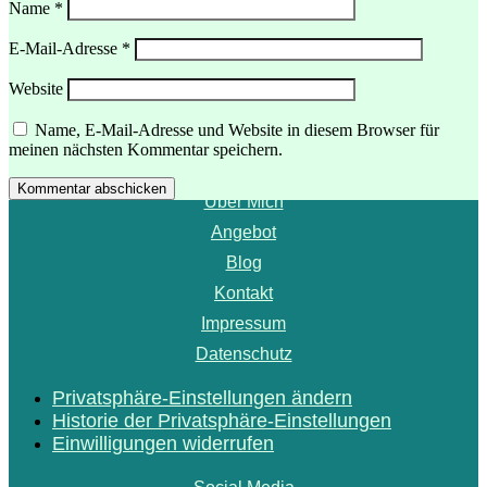
Name
*
E-Mail-Adresse
*
Website
Menü
Name, E-Mail-Adresse und Website in diesem Browser für
meinen nächsten Kommentar speichern.
Startseite
Kommentar abschicken
Über Mich
Angebot
Blog
Kontakt
Impressum
Datenschutz
Privatsphäre-Einstellungen ändern
Historie der Privatsphäre-Einstellungen
Einwilligungen widerrufen