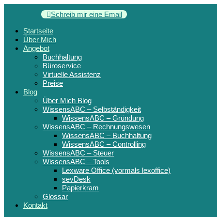
Schreib mir eine Email
Startseite
Über Mich
Angebot
Buchhaltung
Büroservice
Virtuelle Assistenz
Preise
Blog
Über Mich Blog
WissensABC – Selbständigkeit
WissensABC – Gründung
WissensABC – Rechnungswesen
WissensABC – Buchhaltung
WissensABC – Controlling
WissensABC – Steuer
WissensABC – Tools
Lexware Office (vormals lexoffice)
sevDesk
Papierkram
Glossar
Kontakt