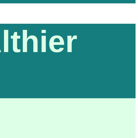
lthier
)