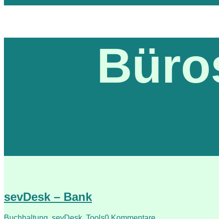
Büros
sevDesk – Bank
Buchhaltung
,
sevDesk
,
Tools
0 Kommentare